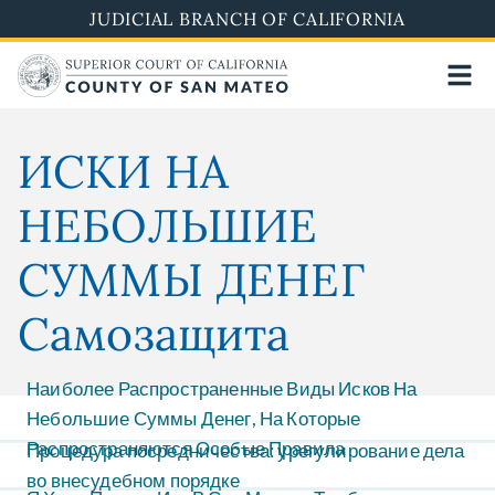
Skip
JUDICIAL BRANCH OF CALIFORNIA
to
main
content
ИСКИ НА
НЕБОЛЬШИЕ
СУММЫ ДЕНЕГ
Самозащита
Наиболее Распространенные Виды Исков На
Небольшие Суммы Денег, На Которые
Распространяются Особые Правила
Процедура посредничества: урегулирование дела
во внесудебном порядке