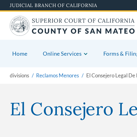
Skip
JUDICIAL BRANCH OF CALIFORNIA
to
main
content
Home
Online Services
Forms & Filin
divisions
Reclamos Menores
El Consejero Legal D
El Consejero L