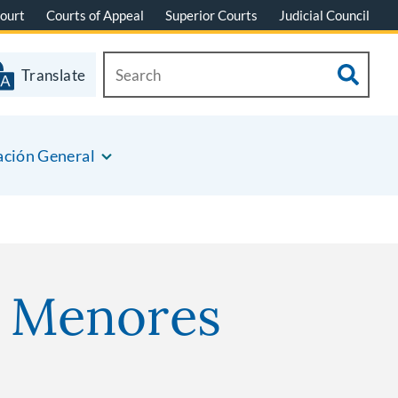
ourt
Courts of Appeal
Superior Courts
Judicial Council
Translate
ación General
s Menores