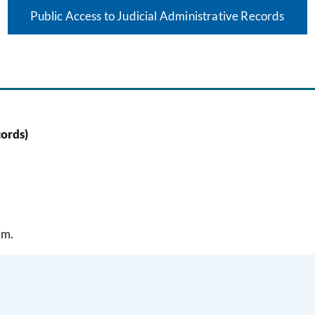
Public Access to Judicial Administrative Records
cords)
.m.