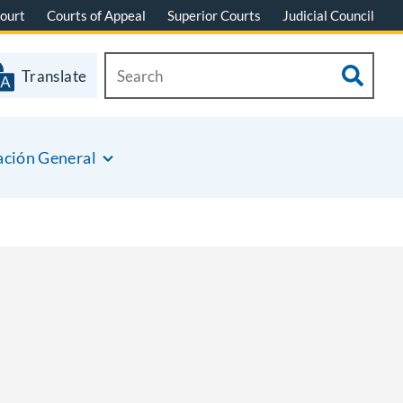
ourt
Courts of Appeal
Superior Courts
Judicial Council
Translate
ación General