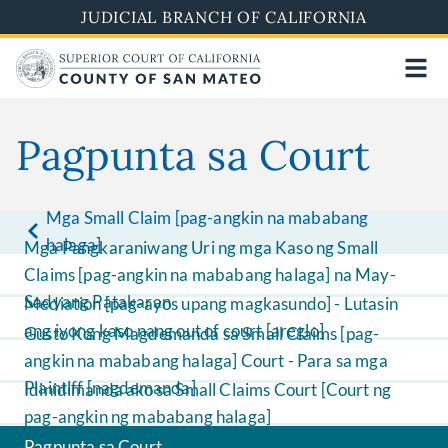
Skip
JUDICIAL BRANCH OF CALIFORNIA
to
main
content
Pagpunta sa Court
Mga Small Claim [pag-angkin na mababang
halaga]
Mga Pangkaraniwang Uri ng mga Kaso ng Small
Claims [pag-angkin na mababang halaga] na May-
Sadyang Patakaran
Mediation [pag-ayos upang magkasundo] - Lutasin
ang iyong kaso nang out of court [areglo]
Gusto Kong Magdemanda sa Small Claims [pag-
angkin na mababang halaga] Court - Para sa mga
Plaintiff [nagdemanda]
Idinidimanda ako sa Small Claims Court [Court ng
pag-angkin ng mababang halaga]
Pagpunta sa Court