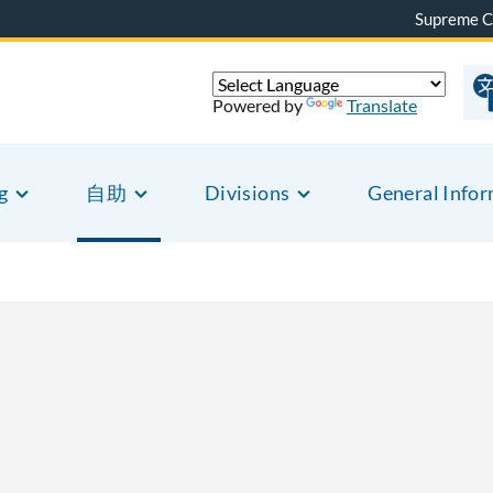
Supreme C
Powered by
Translate
g
自助
Divisions
General Info