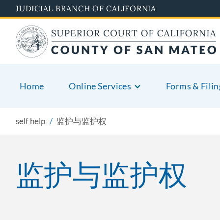
Skip
JUDICIAL BRANCH OF CALIFORNIA
to
main
content
Home
Online Services
Forms & Filin
self help
监护与监护权
监护与监护权