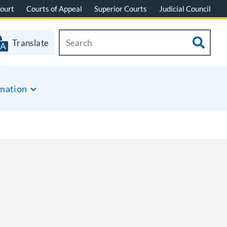
ourt
Courts of Appeal
Superior Courts
Judicial Council
Translate
rmation