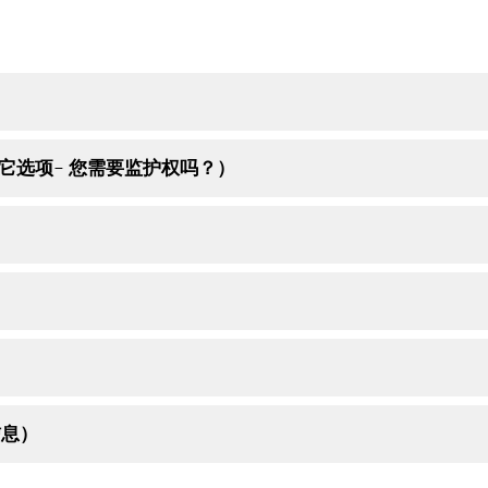
ship? （其它选项– 您需要监护权吗？）
多信息）