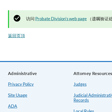
访问
Probate Division's web page
（遗嘱验证处
返回页頂
Administrative
Attorney Resource
Privacy Policy
Judges
Site Usage
Judicial Administrat
Records
ADA
Local Rules