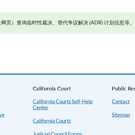
网页）查询临时性裁决、替代争议解决 (ADR) 计划信息等。
s
California Court
Public Re
California Courts Self-Help
Contact
Center
ive
Sitemap
California Courts
Judicial Council Forms