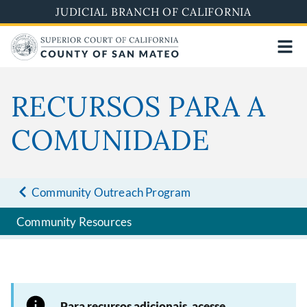
Skip
JUDICIAL BRANCH OF CALIFORNIA
to
main
content
RECURSOS PARA A
COMUNIDADE
Community Outreach Program
Community Resources
Para recursos adicionais, acesse